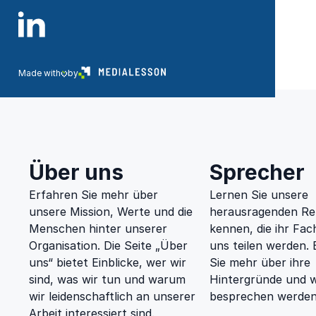
82319 Starnberg
Made with
by
Zusätzliches
Menü
Über uns
Sprecher
Erfahren Sie mehr über
Lernen Sie unsere
unsere Mission, Werte und die
herausragenden Re
Menschen hinter unserer
kennen, die ihr Fac
Organisation. Die Seite „Über
uns teilen werden.
uns“ bietet Einblicke, wer wir
Sie mehr über ihre
sind, was wir tun und warum
Hintergründe und w
wir leidenschaftlich an unserer
besprechen werden
Arbeit interessiert sind.